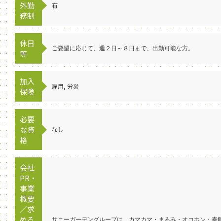
外勤
有
務制
休日
ご要望に応じて、週２日～８日まで、出勤可能な方。
等
加入
雇用, 労災
保険
必要
な資
なし
格
会社
PR・
事業
概要
／求
める
サニーガーデングループは、カマカマ・まるみ・オコホン・寿