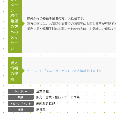
ター
ン、
移住
県外からの移住希望者の方、大歓迎です。
希望
遠方の方には、お電話や文書での面談等にも応じる事が可能で
の方
業務内容や採用手順のお問い合わせの方は、お気軽にご連絡く
への
メッ
セー
ジ
求人
情報
キーワード「サニーガーデン」で求人情報を検索する
の検
索
企業情報
カテゴリー
販売・営業・旅行・サービス系
職種
未経験者歓迎
アピールポイント
飲食業
業種