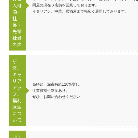
人材
問屋の現在６店舗を営業しております。
像／
イタリアン、中華、居酒屋まで幅広く展開しております。
社
長・
先輩
社員
の声
研
修、
キャ
リア
高時給、深夜時給120%増し、
アッ
従業員割引制度あり。
プ、
ぜひ、お問い合わせください。
福利
厚生
につ
いて
UIJ