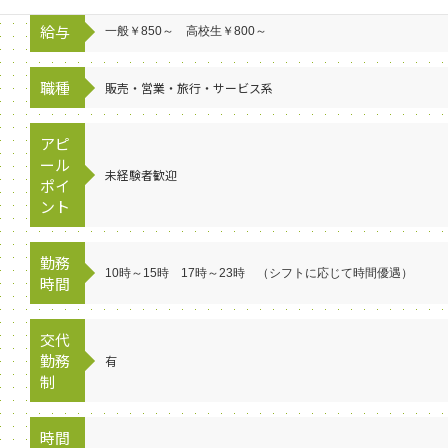
給与
一般￥850～ 高校生￥800～
職種
販売・営業・旅行・サービス系
アピ
ール
未経験者歓迎
ポイ
ント
勤務
10時～15時 17時～23時 （シフトに応じて時間優遇）
時間
交代
勤務
有
制
時間