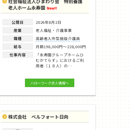
社会福祉法人ひまわり会 特別養護
老人ホーム永寿園
New!!
公開日
2026年8月2日
産業
老人福祉・介護事業
職種
高齢者入所型施設介護員
給与
月額198,000円～228,000円
仕事内容
「永寿園グループホームひ
むかてらす」におけるご利
用者（１８人）の…
ハローワーク求人情報へ
株式会社 ベルフォート日向