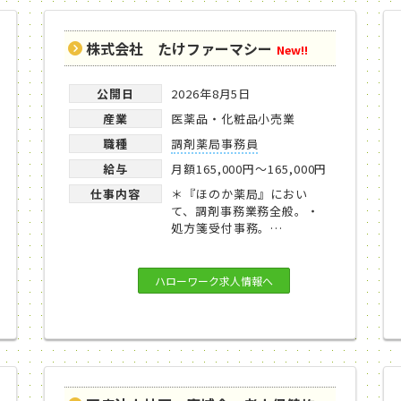
株式会社 たけファーマシー
New!!
公開日
2026年8月5日
産業
医薬品・化粧品小売業
職種
調剤薬局事務員
給与
月額165,000円～165,000円
仕事内容
＊『ほのか薬局』におい
て、調剤事務業務全般。・
処方箋受付事務。…
ハローワーク求人情報へ