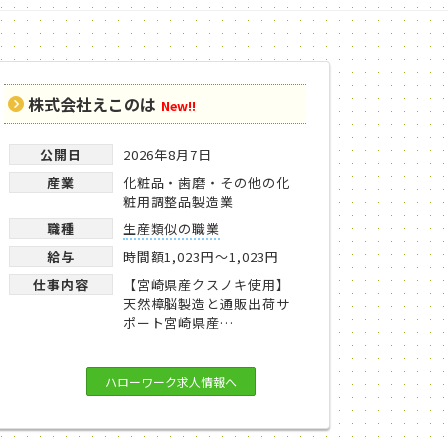
株式会社えこのは
New!!
公開日
2026年8月7日
産業
化粧品・歯磨・その他の化
粧用調整品製造業
職種
生産類似の職業
給与
時間額1,023円～1,023円
仕事内容
【宮崎県産クスノキ使用】
天然樟脳製造と通販出荷サ
ポート宮崎県産…
ハローワーク求人情報へ