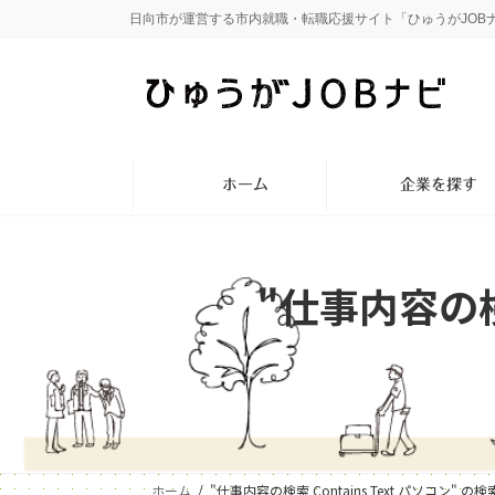
コ
ナ
日向市が運営する市内就職・転職応援サイト「ひゅうがJOB
ン
ビ
テ
ゲ
ン
ー
ツ
シ
へ
ョ
ス
ン
ホーム
企業を探す
キ
に
ッ
移
プ
動
"仕事内容の検索
ホーム
"仕事内容の検索 Contains Text パソコン" の