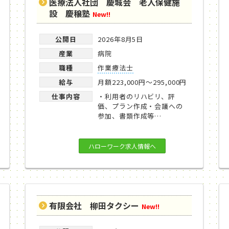
医療法人社団 慶城会 老人保健施
設 慶穣塾
New!!
公開日
2026年8月5日
産業
病院
職種
作業療法士
給与
月額223,000円～295,000円
仕事内容
・利用者のリハビリ、評
価、プラン作成・会議への
参加、書類作成等…
ハローワーク求人情報へ
有限会社 柳田タクシー
New!!