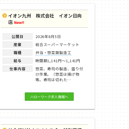
イオン九州 株式会社 イオン日向
店
New!!
公開日
2026年8月5日
産業
総合スーパーマーケット
職種
弁当・惣菜類製造工
給与
時間額1,141円～1,141円
仕事内容
惣菜、寿司の製造、盛り付
け作業。（惣菜は揚げ物
等。寿司は切れた…
ハローワーク求人情報へ