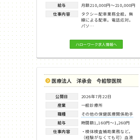
給与
月額210,000円～210,000円
仕事内容
タクシー配車業務全般。無
線による配車。電話応対。
パソ…
ハローワーク求人情報へ
医療法人 洋承会 今給黎医院
公開日
2026年7月22日
産業
一般診療所
職種
その他の保健医療関係助手
給与
時間額1,160円～1,260円
仕事内容
・検体検査補助業務など。
（経験がなくても可）血液