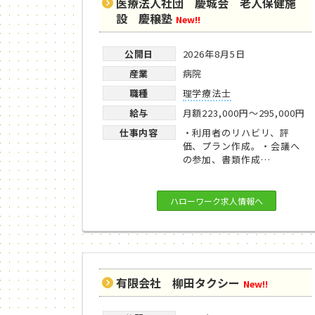
医療法人社団 慶城会 老人保健施
設 慶穣塾
New!!
公開日
2026年8月5日
産業
病院
職種
理学療法士
給与
月額223,000円～295,000円
仕事内容
・利用者のリハビリ、評
価、プラン作成。・会議へ
の参加、書類作成…
ハローワーク求人情報へ
有限会社 柳田タクシー
New!!