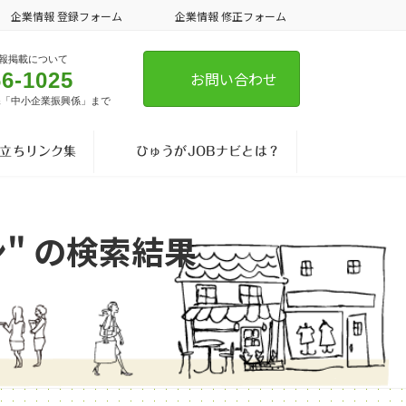
企業情報 登録フォーム
企業情報 修正フォーム
報掲載について
66-1025
お問い合わせ
課「中小企業振興係」まで
立ちリンク集
ひゅうがJOBナビとは？
コン" の検索結果