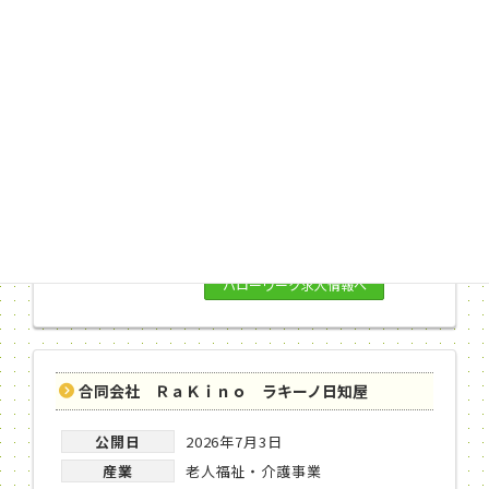
合同会社 ＲａＫｉｎｏ ラキーノ日知屋
公開日
2026年7月3日
産業
老人福祉・介護事業
職種
障害者福祉施設指導専門員
給与
時間額1,060円～1,100円
仕事内容
「ラキーノ日知屋生活介護」におい
て成人された障がいのある方…
ハローワーク求人情報へ
合同会社 ＲａＫｉｎｏ ラキーノ日知屋
公開日
2026年7月3日
産業
老人福祉・介護事業