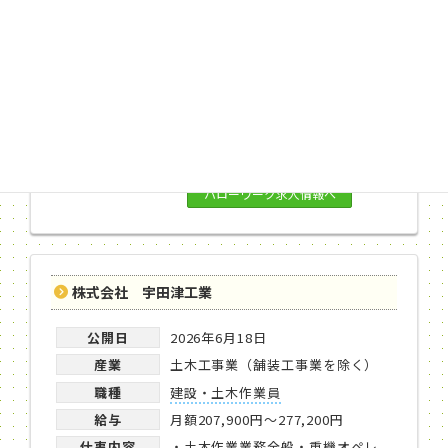
産業
一般貨物自動車運送業
職種
建設・土木作業員
給与
月額204,400円～247,600円
仕事内容
一般土木工事における作業全般。
道路舗装工事、下水管工事、コ
ン…
ハローワーク求人情報へ
株式会社 宇田津工業
公開日
2026年6月18日
産業
土木工事業（舗装工事業を除く）
職種
建設・土木作業員
給与
月額207,900円～277,200円
仕事内容
・土木作業業務全般・重機オペレ