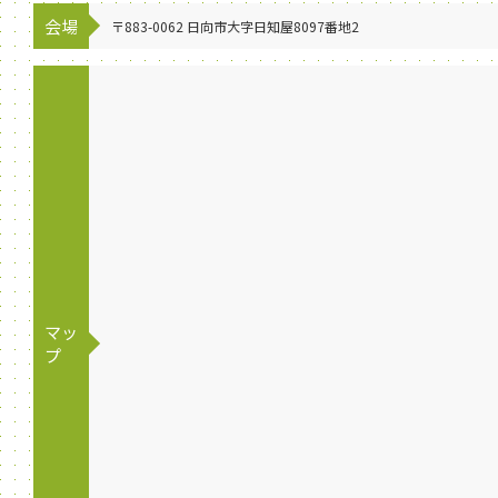
会場
〒883-0062 日向市大字日知屋8097番地2
マッ
プ