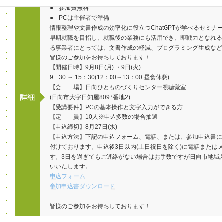
● 参加費無料
● PCは主催者で準備
情報整理や文書作成の効率化に役立つChatGPTが学べるセミナ
早期就職を目指し、就職後の業務にも活用でき、即戦力となれ
る事業者にとっては、文書作成の軽減、プログラミング生成など
皆様のご参加をお待ちしております！
【開催日時】9月8日(月) ・9日(火)
9：30 ～ 15：30(12：00～13：00 昼食休憩)
【会 場】日向ひとものづくりセンター視聴覚室
詳細
(日向市大字日知屋8097番地2)
【受講要件】PCの基本操作と文字入力ができる方
【定 員】10人※申込多数の場合抽選
【申込締切】8月27日(水)
【申込方法】下記の申込フォーム、電話、または、参加申込書に
付けております。申込後3日以内(土日祝日を除く)に電話または
す。3日を過ぎてもご連絡がない場合はお手数ですが日向市地域
いいたします。
申込フォーム
参加申込書ダウンロード
皆様のご参加をお待ちしております！