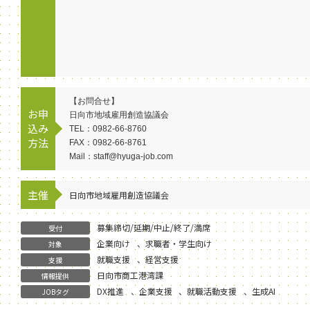
【お問合せ】
お申
日向市地域雇用創造協議会
込み
TEL：0982-66-8760
方法
FAX：0982-66-8761
Mail：staff@hyuga-job.com
主催
日向市地域雇用創造協議会
募集締切/延期/中止/終了/満席
受付
企業向け
、
求職者・学生向け
対象
就職支援
、
経営支援
支援
日向市商工港湾課
情報提供
DX推進
、
企業支援
、
就職活動支援
、
生成AI
JOBタグ