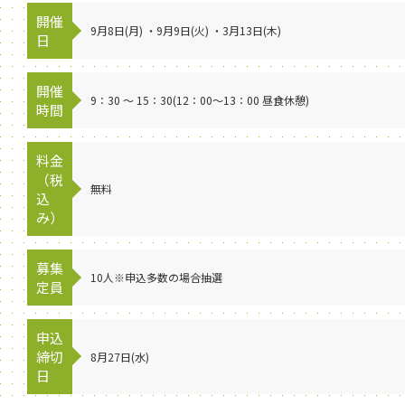
開催
9月8日(月) ・9月9日(火) ・3月13日(木)
日
開催
9：30 ～ 15：30(12：00～13：00 昼食休憩)
時間
料金
（税
無料
込
み）
募集
10人※申込多数の場合抽選
定員
申込
締切
8月27日(水)
日