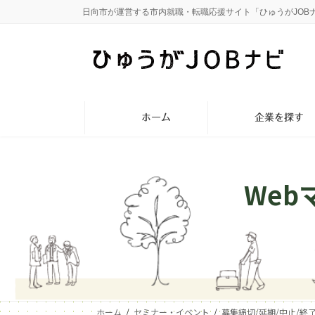
コ
ナ
日向市が運営する市内就職・転職応援サイト「ひゅうがJOB
ン
ビ
テ
ゲ
ン
ー
ツ
シ
へ
ョ
ス
ン
ホーム
企業を探す
キ
に
ッ
移
プ
動
We
ホーム
セミナー・イベント
募集締切/延期/中止/終