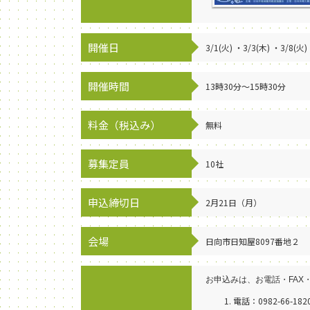
開催日
3/1(火) ・3/3(木) ・3/8(火)
開催時間
13時30分～15時30分
料金（税込み）
無料
募集定員
10社
申込締切日
2月21日（月）
会場
日向市日知屋8097番地２
お申込みは、お電話・FAX
電話：0982-66-182