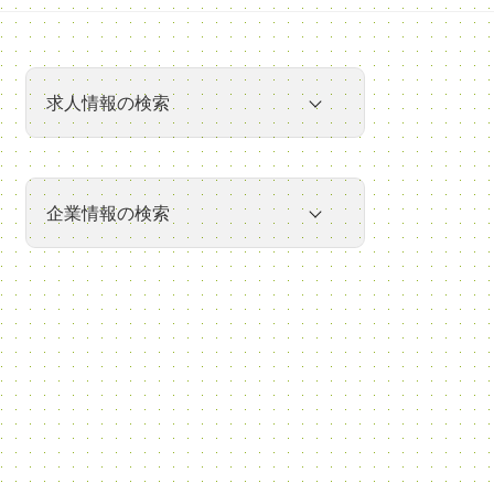
求人情報の検索
社名
企業情報の検索
職種
業種
アピールポイント
就業場所の検索
キーワード
仕事内容の検索
検索