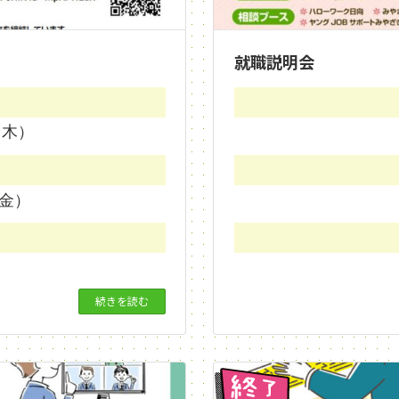
就職説明会
（木）
金）
続きを読む
終了