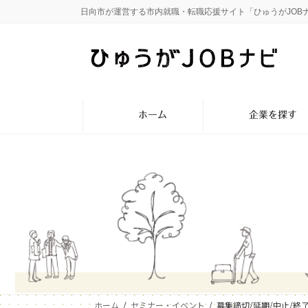
コ
ナ
日向市が運営する市内就職・転職応援サイト「ひゅうがJOB
ン
ビ
テ
ゲ
ン
ー
ツ
シ
へ
ョ
ス
ン
ホーム
企業を探す
キ
に
ッ
移
プ
動
ホーム
セミナー・イベント
募集締切/延期/中止/終