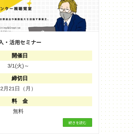
導入・活用セミナー
開催日
3/1(火)～
締切日
2月21日（月）
料 金
無料
続きを読む