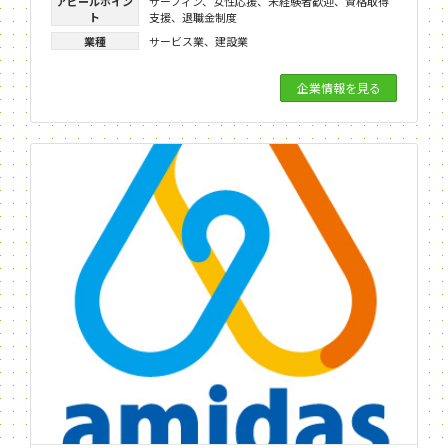
アピールポイン
サーフィン
、
女性応援
、
未経験者歓迎
、
資格取得
ト
支援
、
退職金制度
業種
サービス業
、
建設業
企業情報を見る