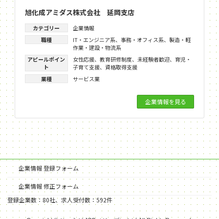
旭化成アミダス株式会社 延岡支店
カテゴリー
企業情報
職種
IT・エンジニア系
、
事務・オフィス系
、
製造・軽
作業・建設・物流系
アピールポイン
女性応援
、
教育研修制度
、
未経験者歓迎
、
育児・
ト
子育て支援
、
資格取得支援
業種
サービス業
企業情報を見る
企業情報 登録フォーム
企業情報 修正フォーム
登録企業数：80社、求人受付数：592件