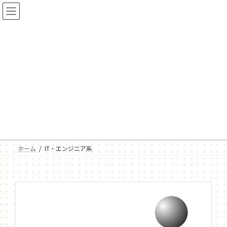
コ
ナ
ン
ビ
テ
ゲ
ン
ー
ツ
シ
IT・エンジニア系
へ
ョ
ス
ン
キ
に
ッ
移
プ
動
ホーム
IT・エンジニア系