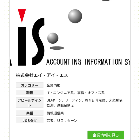
株式会社エイ・アイ・エス
カテゴリー
企業情報
職種
IT・エンジニア系
、
事務・オフィス系
アピールポイン
UIJターン
、
サーフィン
、
教育研修制度
、
未経験者
ト
歓迎
、
退職金制度
業種
情報通信業
JOBタグ
若者
、
ＵＩＪターン
企業情報を見る